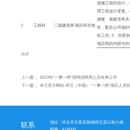
或施工组织设计，
理工程设计变更、
调整、索赔等有关
2
工程科
二级建造师
项目所在地
作，配合公司做好
价工作; 3、负责
项目部的内部与外
小计
上一篇：
2023年“一事一聘”招聘拟聘用人员名单公示
下一篇：
米兰官方网站-米兰（中国） “一事一聘”项目人员
地址：怀化市天星东路锦绣五溪12栋六楼
联系
邮编：418000