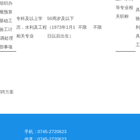
组织办
等专业相
具
概预算
关职称
专科及以上学
50周岁及以下
验
基础工
历，水利及工程
（1973年1月1
不限
不限
利
验工计
相关专业
日以后出生）
具
协调处理
工
部事项
招聘方案
手机：0745-2720623
传真：0745-2720623