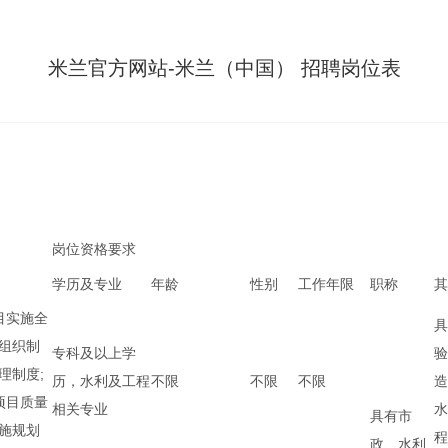
米兰官方网站-米兰（中国） 招聘岗位表
岗位资格要求
学历及专业
年龄
性别
工作年限
职称
其
目实施全
具
组织制
专科及以上学
验
理制度;
历，水利及工程
不限
不限
不限
造
项目质量
相关专业
水
具有市
施规划
程
政、水利