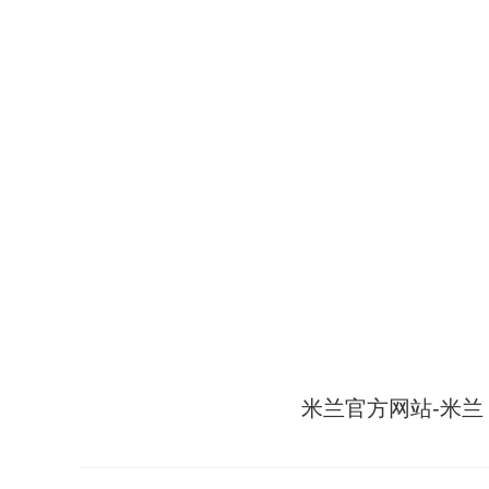
米兰官方网站-米