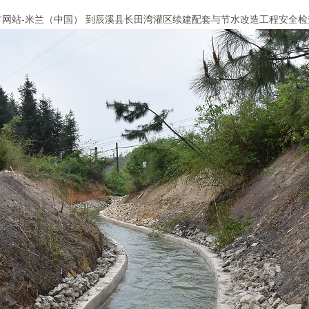
方网站-米兰（中国） 到辰溪县长田湾灌区续建配套与节水改造工程安全检