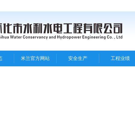
态
米兰官方网站
安全生产
工程业绩