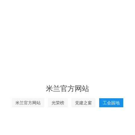
米兰官方网站
米兰官方网站
光荣榜
党建之窗
工会园地