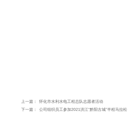
上一篇：
怀化市水利水电工程总队志愿者活动
下一篇：
公司组织员工参加2021洪江“黔阳古城”半程马拉松