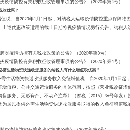
炎疫情防控有关税收征收管理事项的公告》（
年第
号）
2020
4
税收优惠？
增值税。自
年
月
日起，对纳税人运输疫情防控重点保障物
2020
1
1
。上述优惠政策适用的截止日期将视疫情情况另行公告。纳税人
肺炎疫情防控有关税收政策的公告》（
年第
号）
2020
8
炎疫情防控有关税收征收管理事项的公告》（
年第
号）
2020
4
必需生活物资快递收派服务的纳税人有什么增值税优惠？
必需生活物资快递收派服务收入免征增值税；自
年
月
日起
2020
1
1
征增值税。公共交通运输服务的具体范围，按照《营业税改征增
销售服务、无形资产、不动产注释》（财税〔
〕
号印发）
2016
36
及为居民提供必需生活物资快递收派服务取得的收入免征增值税
肺炎疫情防控有关税收政策的公告》（
年第
号）