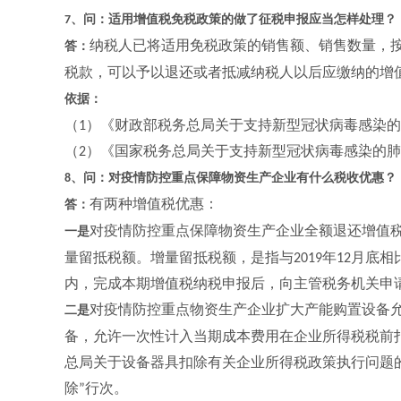
、问：适用增值税免税政策的做了征税申报应当怎样处理？
7
纳税人已将适用免税政策的销售额、销售数量，
答：
税款，可以予以退还或者抵减纳税人以后应缴纳的增
依据：
（
）《财政部税务总局关于支持新型冠状病毒感染的
1
（
）《国家税务总局关于支持新型冠状病毒感染的肺
2
、问：对疫情防控重点保障物资生产企业有什么税收优惠？
8
有两种增值税优惠：
答：
对疫情防控重点保障物资生产企业全额退还增值
一是
量留抵税额。增量留抵税额，是指与
年
月底相
2019
12
内，完成本期增值税纳税申报后，向主管税务机关申
对疫情防控重点物资生产企业扩大产能购置设备
二是
备，允许一次性计入当期成本费用在企业所得税税前
总局关于设备器具扣除有关企业所得税政策执行问题
除
行次。
”