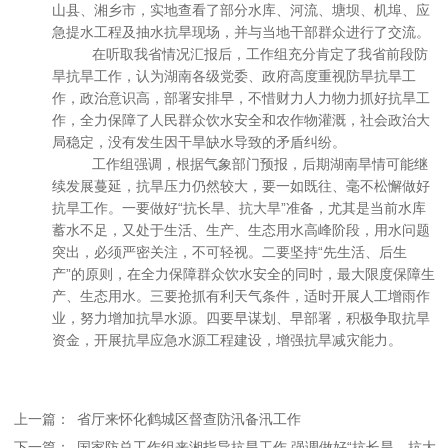
山县、湘乡市，实地查看了部分水库、河流、塘坝、机埠、应
急提水工程及抽水抗旱现场，并与当地干部群众进行了交流。
在听取我省情况汇报后，工作组充分肯定了我省前段防
旱抗旱工作，认为湖南各级党委、政府高度重视防旱抗旱工
作，政治意识高，部署安排早，不惜财力人力物力抓好抗旱工
作，全力保障了人民群众饮水安全和农作物灌溉，社会政治大
局稳定，没有发生因干旱缺水导致的矛盾纠纷。
工作组强调，根据气象部门预报，后期湖南旱情可能继
续发展蔓延，抗旱压力仍然较大，要一如既往、毫不松懈做好
抗旱工作。一要做好“抗长旱、抗大旱”准备，尤其是当前水库
蓄水不足，又处于生活、生产、生态用水高峰阶段，用水问题
突出，必须严密关注，不可轻视。二要坚持“先生活、后生
产”的原则，在全力保障群众饮水安全的同时，最大限度保障生
产、生态用水。三要抢抓有利天气条件，适时开展人工增雨作
业，努力增加抗旱水源。四要早谋划、早部署，积极争取抗旱
资金，开展抗旱应急水源工程建设，增强抗旱减灾能力。
上一篇：
省厅来怀化鹤城区督查防汛备汛工作
下一篇：
国家防总工作组来湘指导抗旱工作 强调做好“抗长旱、抗大