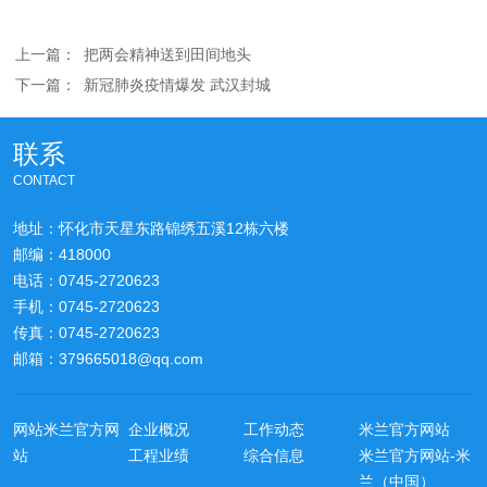
上一篇：
把两会精神送到田间地头
下一篇：
新冠肺炎疫情爆发 武汉封城
联系
CONTACT
地址：怀化市天星东路锦绣五溪12栋六楼
邮编：418000
电话：0745-2720623
手机：0745-2720623
传真：0745-2720623
邮箱：379665018@qq.com
网站米兰官方网
企业概况
工作动态
米兰官方网站
站
工程业绩
综合信息
米兰官方网站-米
兰（中国）