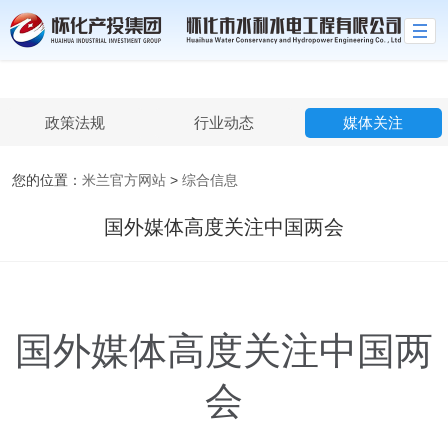
米兰官方网站
政策法规
行业动态
媒体关注
您的位置：
米兰官方网站
>
综合信息
国外媒体高度关注中国两会
国外媒体高度关注中国两
会