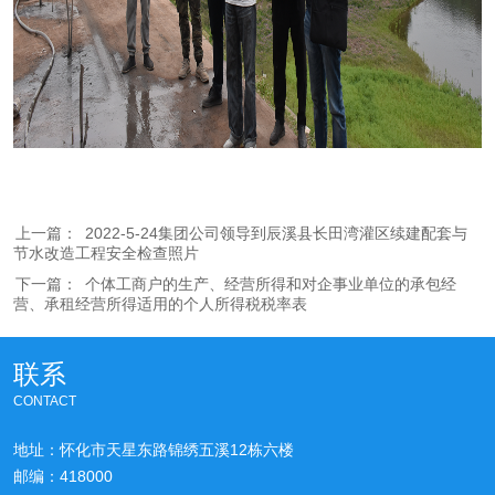
上一篇：
2022-5-24集团公司领导到辰溪县长田湾灌区续建配套与
节水改造工程安全检查照片
下一篇：
个体工商户的生产、经营所得和对企事业单位的承包经
营、承租经营所得适用的个人所得税税率表
联系
CONTACT
地址：怀化市天星东路锦绣五溪12栋六楼
邮编：418000