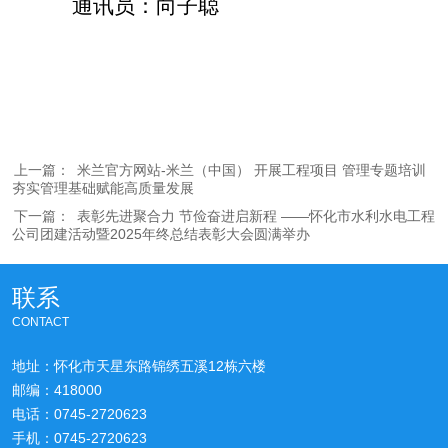
通讯员：向子聪
上一篇：
米兰官方网站-米兰（中国） 开展工程项目 管理专题培训
夯实管理基础赋能高质量发展
下一篇：
表彰先进聚合力 节俭奋进启新程​ ——怀化市水利水电工程
公司团建活动暨2025年终总结表彰大会圆满举办​
联系
CONTACT
地址：怀化市天星东路锦绣五溪12栋六楼
邮编：418000
电话：0745-2720623
手机：0745-2720623