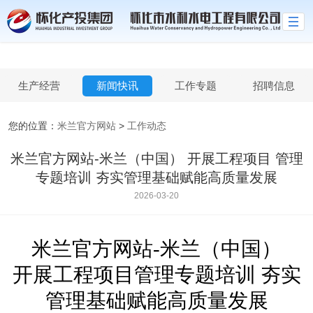
米兰官方网站
生产经营
新闻快讯
工作专题
招聘信息
您的位置：
米兰官方网站
>
工作动态
米兰官方网站-米兰（中国） 开展工程项目 管理
专题培训 夯实管理基础赋能高质量发展
2026-03-20
米兰官方网站-米兰（中国）
开展工程项目
管理专题培训
夯实
管理基础赋能高质量发展