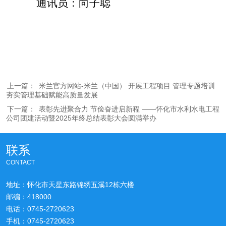
通讯员：向子聪
上一篇：
米兰官方网站-米兰（中国） 开展工程项目 管理专题培训
夯实管理基础赋能高质量发展
下一篇：
表彰先进聚合力 节俭奋进启新程​ ——怀化市水利水电工程
公司团建活动暨2025年终总结表彰大会圆满举办​
联系
CONTACT
地址：怀化市天星东路锦绣五溪12栋六楼
邮编：418000
电话：0745-2720623
手机：0745-2720623