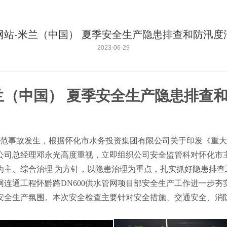
网站-米兰（中国） 夏季安全生产隐患排查和防汛度
2023-06-29
兰（中国） 夏季
安全生产
隐患排查
范事故发生，根据
怀化市水务投资集团有限公司关于印发
《
重大
公司总经理邓永光
高度重视，立即组织
公司安全监管科对
怀化市
为主、综合治理
为方针，以隐患治理为重点，扎实抓好隐患排查
网连通工程怀黔路
DN600供水管网
项目
部安全生产工作进一步夯
安全生产氛围。本次
安全检查
主要针对安全措施、交通安全、消