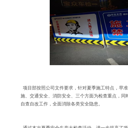
项目部按照公司文件要求，针对
夏季
施工特点，早准
施、交通安全、消防安全、
三个
方面为检查重点，同
自查自改工作，全面消除各类安全隐患。
通过本次
夏季
安全生产大检查活动，进一步提高了项