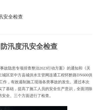
汛安全检查
和防汛度汛安全
检查
事故隐患专项排查整治
2023行动方案
》
的通知和《关
主城区至中方县城供水主管网连通工程怀黔路
DN600供
工作，有效遏制
施工现场
各类事故的发生。通过本次
实了基础，提高了施工人员的安全生产意识，全面消除
防安全、
三
个方面进行了检查
。