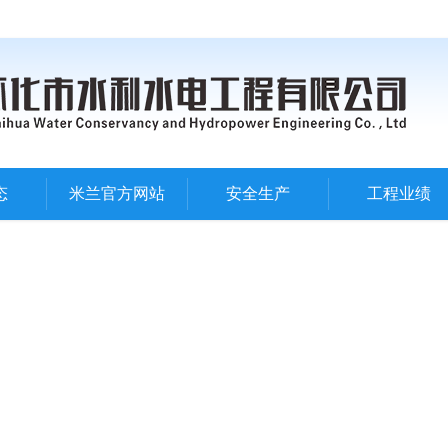
态
米兰官方网站
安全生产
工程业绩