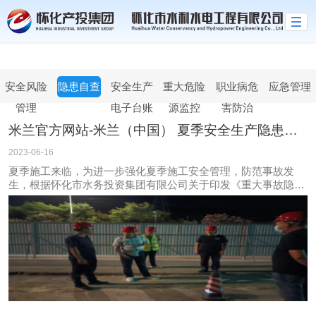
米兰官方网站
安全风险
隐患自查
安全生产
重大危险
职业病危
应急管理
管理
自报
电子台账
源监控
害防治
米兰官方网站-米兰（中国） 夏季安全生产隐患排查和防汛度汛安全检查
2023-06-16
夏季施工来临，为进一步强化夏季施工安全管理，防范事故发
生，根据怀化市水务投资集团有限公司关于印发《重大事故隐患
专项排查整治2023行动方案》的通知和《关于开展防汛度汛督查
考核工作的通知》文件精神，我公司总经理邓永光高度重视，立
即组织公司安全监管科对怀化市主城区