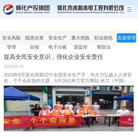
米兰官方网站
安全风险
隐患自查
安全生产
重大危险
职业病危
应急管理
管理
自报
电子台账
源监控
害防治
提高全民安全意识，强化企业安全责任
2023-06-19
2023年6月是全国第22个全国安全生产月，为大力弘扬人人讲安
全，个个会应急的主题，6月16日米兰官方网站-米兰（中国） 在
锦绣五溪商业广场开展安全宣传咨询日活动。