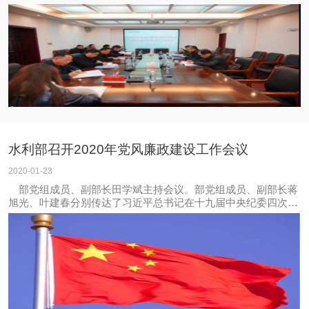
委党委委员巢致林、市国资委四级调研员向明格、市国资委企业
党建科科员吴亮到会督促指导。集团党委书记、董事长杨秀和、
党委副书记、总经理杨琛飞，党委
水利部召开2020年党风廉政建设工作会议
2020-01-23
部党组成员、副部长田学斌主持会议。部党组成员、副部长蒋
旭光、叶建春分别传达了习近平总书记在十九届中央纪委四次全
会上的重要讲话精神和赵乐际同志的工作报告精神。部党组成
员、驻部纪检监察组组长田野对学习贯彻全会精神、抓好2020年
水利纪检工作作出安排部署。副部长陆