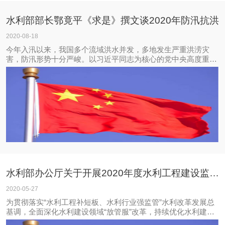
水利部部长鄂竟平《求是》撰文谈2020年防汛抗洪
2020-08-18
今年入汛以来，我国多个流域洪水并发，多地发生严重洪涝灾
害，防汛形势十分严峻。以习近平同志为核心的党中央高度重视
汛情险情灾情。习近平总书记始终牵挂着灾区群众安危，在防汛
抗洪的关键时刻连续作出重要指示、发表重要讲话、提出明确要
求，为做好防汛抗洪工作提供了根本遵循和
水利部办公厅关于开展2020年度水利工程建设监理和甲级质量检测单位“双随机、一公开”抽查工
2020-05-27
为贯彻落实“水利工程补短板、水利行业强监管”水利改革发展总
基调，全面深化水利建设领域“放管服”改革，持续优化水利建设
市场营商环境，着力推动水利建设市场监管工作公平公正和公开