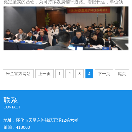
奠定坚实的基础，为可持续发展铺平道路。着眼长远，单位领导
决定启动创建安全生产标准化，于2019年10月15日召开安全生产
标准化创建启动暨宣贯会，并聘请专家授课。
米兰官方网站
上一页
1
2
3
4
下一页
尾页
联系
CONTACT
地址：怀化市天星东路锦绣五溪12栋六楼
邮编：418000