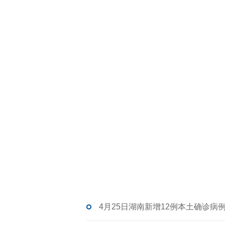
4月25日湖南新增12例本土确诊病