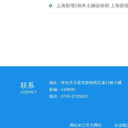
上海新增1例本土确诊病例 上海疫
地址：怀化市天星东路锦绣五溪12栋六楼
联系
邮编：418000
CONTACT
电话：0745-2720623
网站米兰官方网站
企业概