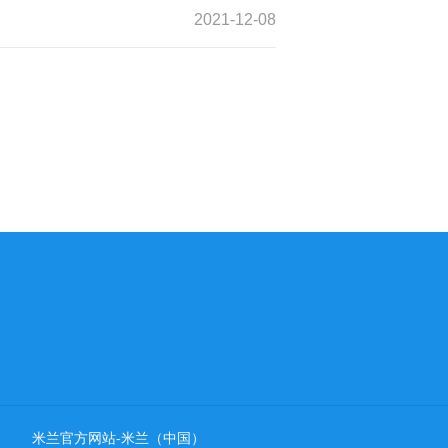
2021-12-08
米兰官方网站-米兰（中国）