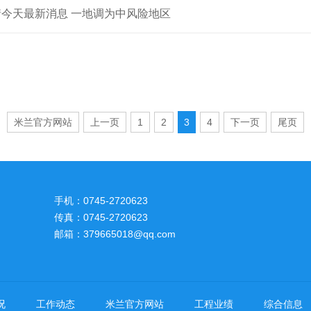
情今天最新消息 一地调为中风险地区
米兰官方网站
上一页
1
2
3
4
下一页
尾页
手机：0745-2720623
传真：0745-2720623
邮箱：379665018@qq.com
况
工作动态
米兰官方网站
工程业绩
综合信息