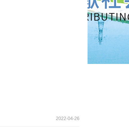
2022-04-26