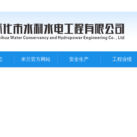
态
米兰官方网站
安全生产
工程业绩